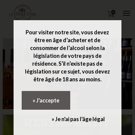
0
M
Pour visiter notre site, vous devez
être en âge d’acheter et de
BOUTIQUE EN
consommer de l’alcool selon la
LIGNE
législation de votre pays de
résidence. S’il n’existe pas de
législation sur ce sujet, vous devez
être âgé de 18 ans au moins.
Boutiques
» J'accepte
» Je n'ai pas l'âge légal
RESTAURANT