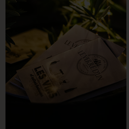
Foire aux Vins 2021
Continuer La Lecture
Prix Travellers’ Choice 2021 Tripadvisor
Continuer La Lecture
Offre sur cuvées Anne de Joyeuse
Continuer La Lecture