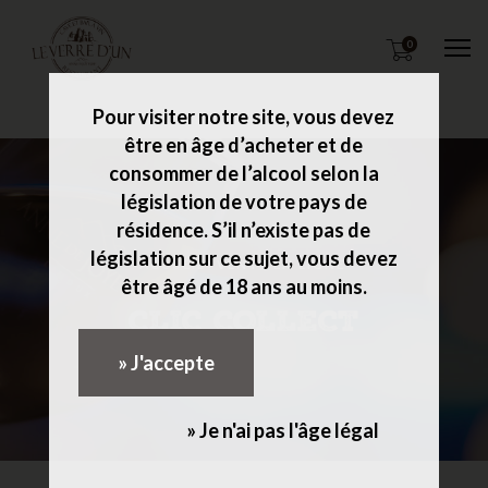
0
M
Pour visiter notre site, vous devez
être en âge d’acheter et de
consommer de l’alcool selon la
législation de votre pays de
résidence. S’il n’existe pas de
législation sur ce sujet, vous devez
ACCUEIL
VENTE EN LIGNE
être âgé de 18 ans au moins.
CLIC COLLECT
» J'accepte
» Je n'ai pas l'âge légal