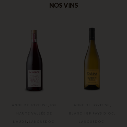
NOS VINS
,
,
ANNE DE JOYEUSE
IGP
ANNE DE JOYEUSE
,
,
HAUTE VALLÉE DE
BLANC
IGP PAYS D'OC
,
L'AUDE
LANGUEDOC-
LANGUEDOC-