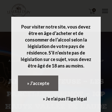
0
M
Pour visiter notre site, vous devez
être en âge d’acheter et de
consommer de l’alcool selon la
législation de votre pays de
résidence. S’il n’existe pas de
législation sur ce sujet, vous devez
ACCUEIL
LES VINS
LANGUEDOC-ROUSSILLON
IGP
être âgé de 18 ans au moins.
HAUTE VALLÉE DE L'AUDE
ANNE DE JOYEUSE – LES
» J'accepte
PARCELLES – PINOT – IGP
» Je n'ai pas l'âge légal
HAUTE VALLÉE DE L’AUDE