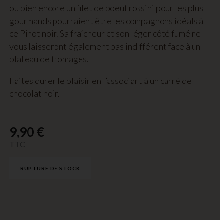
ou bien encore un filet de boeuf rossini pour les plus
gourmands pourraient être les compagnons idéals à
ce Pinot noir. Sa fraîcheur et son léger côté fumé ne
vous laisseront également pas indifférent face à un
plateau de fromages.
Faites durer le plaisir en l’associant à un carré de
chocolat noir.
9,90
€
TTC
RUPTURE DE STOCK