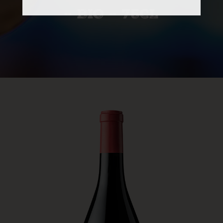
– BIO – 75CL