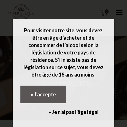
0
M
Pour visiter notre site, vous devez
être en âge d’acheter et de
consommer de l’alcool selon la
législation de votre pays de
résidence. S’il n’existe pas de
législation sur ce sujet, vous devez
ACCUEIL
LES BULLES
être âgé de 18 ans au moins.
CHAMPAGNE
» J'accepte
» Je n'ai pas l'âge légal