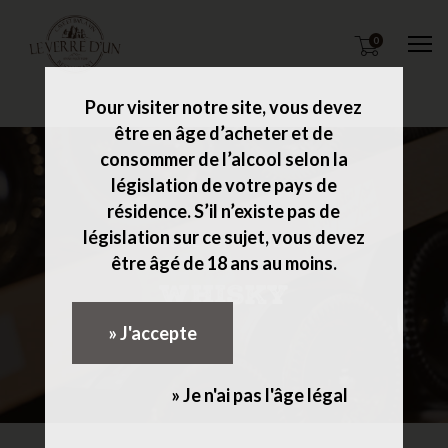
0
M
Pour visiter notre site, vous devez
être en âge d’acheter et de
consommer de l’alcool selon la
législation de votre pays de
résidence. S’il n’existe pas de
législation sur ce sujet, vous devez
ACCUEIL
SPIRITUEUX
être âgé de 18 ans au moins.
WHISKY
» J'accepte
» Je n'ai pas l'âge légal