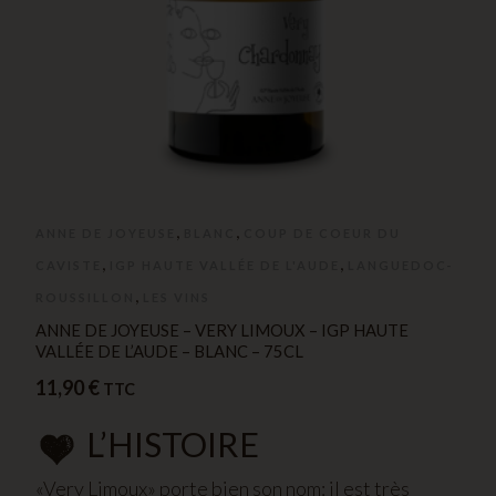
,
,
ANNE DE JOYEUSE
BLANC
COUP DE COEUR DU
,
,
CAVISTE
IGP HAUTE VALLÉE DE L'AUDE
LANGUEDOC-
,
ROUSSILLON
LES VINS
ANNE DE JOYEUSE – VERY LIMOUX – IGP HAUTE
VALLÉE DE L’AUDE – BLANC – 75CL
11,90
€
TTC
L’HISTOIRE
«Very Limoux» porte bien son nom: il est très