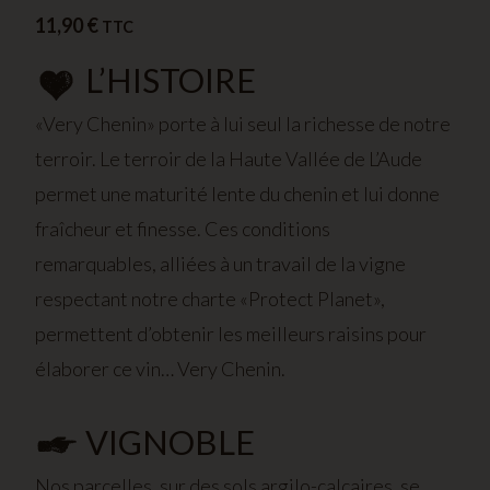
11,90
€
TTC
L’HISTOIRE
«Very Chenin» porte à lui seul la richesse de notre
terroir. Le terroir de la Haute Vallée de L’Aude
permet une maturité lente du chenin et lui donne
fraîcheur et finesse. Ces conditions
remarquables, alliées à un travail de la vigne
respectant notre charte «Protect Planet»,
permettent d’obtenir les meilleurs raisins pour
élaborer ce vin… Very Chenin.
VIGNOBLE
Nos parcelles, sur des sols argilo-calcaires, se