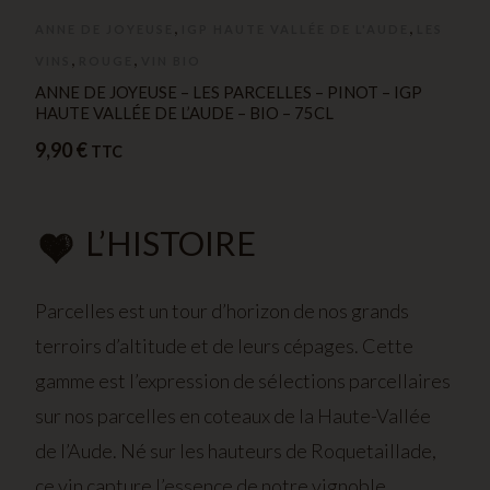
,
,
ANNE DE JOYEUSE
IGP HAUTE VALLÉE DE L'AUDE
LES
,
,
VINS
ROUGE
VIN BIO
ANNE DE JOYEUSE – LES PARCELLES – PINOT – IGP
HAUTE VALLÉE DE L’AUDE – BIO – 75CL
9,90
€
TTC
L’HISTOIRE
Parcelles est un tour d’horizon de nos grands
terroirs d’altitude et de leurs cépages. Cette
gamme est l’expression de sélections parcellaires
sur nos parcelles en coteaux de la Haute-Vallée
de l’Aude. Né sur les hauteurs de Roquetaillade,
ce vin capture l’essence de notre vignoble