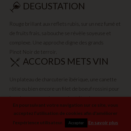
DEGUSTATION
Rouge brillant aux reflets rubis, sur un nez fumé et
de fruits frais, sa bouche se révèle soyeuse et
complexe. Une approche digne des grands
Pinot Noir de terroir.
ACCORDS METS VIN
Un plateau de charcuterie ibérique, une canette
rôtie ou bien encore un filet de boeuf rossini pour
les plus gourmands pourraient être les
En poursuivant votre navigation sur ce site, vous
compagnons idéals à ce Pinot noir. Sa fraîcheur et
acceptez l’utilisation de cookies afin d'améliorer
son léger côté fumé ne vous laisseront également
l'expérience utilisateur.
En savoir plus
Accepter
pas indifférent face à un plateau de fromages.