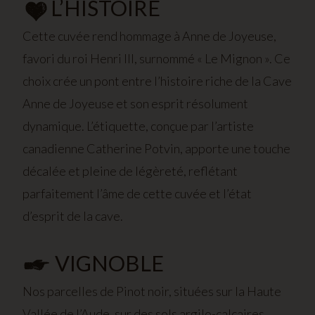
L’HISTOIRE
Cette cuvée rend hommage à Anne de Joyeuse,
favori du roi Henri III, surnommé « Le Mignon ». Ce
choix crée un pont entre l’histoire riche de la Cave
Anne de Joyeuse et son esprit résolument
dynamique. L’étiquette, conçue par l’artiste
canadienne Catherine Potvin, apporte une touche
décalée et pleine de légèreté, reflétant
parfaitement l’âme de cette cuvée et l’état
d’esprit de la cave.
VIGNOBLE
Nos parcelles de Pinot noir, situées sur la Haute
Vallée de l’Aude, sur des sols argilo-calcaires,