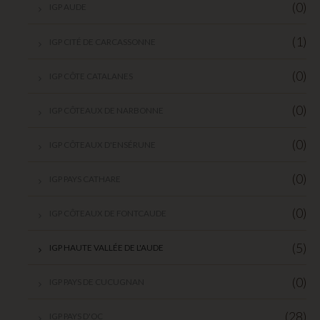
(0)
IGP AUDE
(1)
IGP CITÉ DE CARCASSONNE
(0)
IGP CÔTE CATALANES
(0)
IGP CÔTEAUX DE NARBONNE
(0)
IGP CÔTEAUX D'ENSÉRUNE
(0)
IGP PAYS CATHARE
(0)
IGP CÔTEAUX DE FONTCAUDE
(5)
IGP HAUTE VALLÉE DE L'AUDE
(0)
IGP PAYS DE CUCUGNAN
(28)
IGP PAYS D'OC