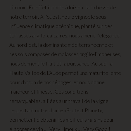
Limoux ! En effet il porte à lui seul la richesse de
notre terroir. A l’ouest, notre vignoble sous
influence climatique océanique, planté sur des
terrasses argilo-calcaires, nous amène l’élégance.
Au nord-est, la dominante méditerranéenne et
ses sols composés de molasses argilo-limoneuses,
nous donnent le fruit et la puissance. Au sud, la
Haute Vallée de L’Aude permet une maturité lente
pour chacun de nos cépages, et nous donne
fraîcheur et finesse. Ces conditions
remarquables, alliées à un travail de la vigne
respectant notre charte «Protect Planet»,
permettent d’obtenir les meilleurs raisins pour
élaborer ce vin …. Very Limoux …. Very Good !