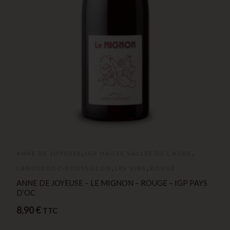
,
,
ANNE DE JOYEUSE
IGP HAUTE VALLÉE DE L'AUDE
,
,
LANGUEDOC-ROUSSILLON
LES VINS
ROUGE
ANNE DE JOYEUSE – LE MIGNON – ROUGE – IGP PAYS
D’OC
8,90
€
TTC