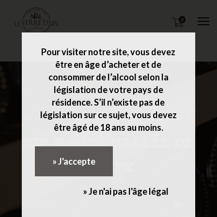
0
M
Pour visiter notre site, vous devez
être en âge d’acheter et de
consommer de l’alcool selon la
législation de votre pays de
résidence. S’il n’existe pas de
législation sur ce sujet, vous devez
ACCUEIL
LES VINS
LANGUEDOC-ROUSSILLON
être âgé de 18 ans au moins.
IGP HAUTE VALLÉE DE
» J'accepte
L'AUDE
» Je n'ai pas l'âge légal